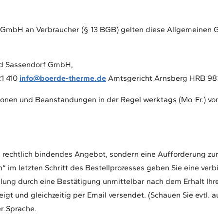
f GmbH an Verbraucher (§ 13 BGB) gelten diese Allgemeinen
ad Sassendorf GmbH,
21 410
info@boerde-therme.de
Amtsgericht Arnsberg HRB 98
ionen und Beanstandungen in der Regel werktags (Mo-Fr.) von
in rechtlich bindendes Angebot, sondern eine Aufforderung zur
n“ im letzten Schritt des Bestellprozesses geben Sie eine ve
llung durch eine Bestätigung unmittelbar nach dem Erhalt Ih
eigt und gleichzeitig per Email versendet. (Schauen Sie evtl.
er Sprache.