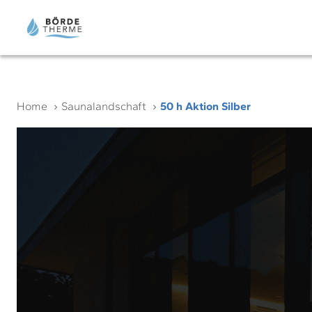
Home
Saunalandschaft
50 h Aktion Silber